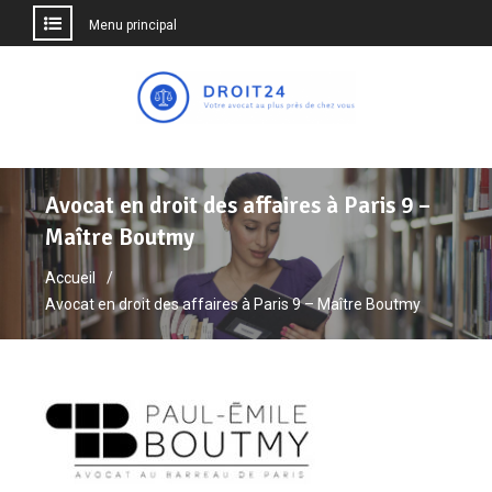
Menu principal
Aller
au
contenu
Avocat en droit des affaires à Paris 9 –
Maître Boutmy
Accueil
Avocat en droit des affaires à Paris 9 – Maître Boutmy