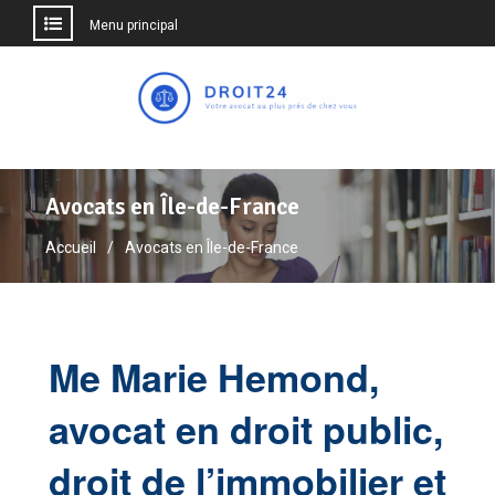
Menu principal
Aller
au
contenu
Avocats en Île-de-France
Accueil
Avocats en Île-de-France
Me Marie Hemond,
avocat en droit public,
droit de l’immobilier et