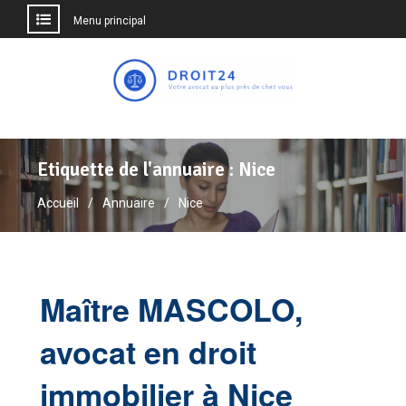
Menu principal
Aller
au
contenu
Etiquette de l'annuaire :
Nice
Accueil
Annuaire
Nice
Maître MASCOLO,
avocat en droit
immobilier à Nice