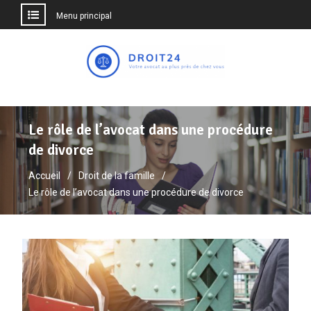
Menu principal
Aller
au
contenu
Le rôle de l’avocat dans une procédure
de divorce
Accueil
Droit de la famille
Le rôle de l’avocat dans une procédure de divorce